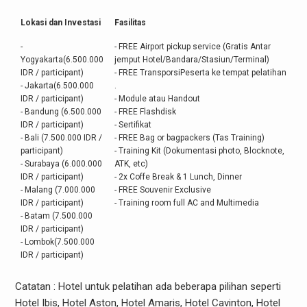
Lokasi dan Investasi
Fasilitas
-
- FREE Airport pickup service (Gratis Antar
Yogyakarta(6.500.000
jemput Hotel/Bandara/Stasiun/Terminal)
IDR / participant)
- FREE TransporsiPeserta ke tempat pelatihan
- Jakarta(6.500.000
.
IDR / participant)
- Module atau Handout
- Bandung (6.500.000
- FREE Flashdisk
IDR / participant)
- Sertifikat
- Bali (7.500.000 IDR /
- FREE Bag or bagpackers (Tas Training)
participant)
- Training Kit (Dokumentasi photo, Blocknote,
- Surabaya (6.000.000
ATK, etc)
IDR / participant)
- 2x Coffe Break & 1 Lunch, Dinner
- Malang (7.000.000
- FREE Souvenir Exclusive
IDR / participant)
- Training room full AC and Multimedia
- Batam (7.500.000
IDR / participant)
- Lombok(7.500.000
IDR / participant)
Catatan : Hotel untuk pelatihan ada beberapa pilihan seperti
Hotel Ibis, Hotel Aston, Hotel Amaris, Hotel Cavinton, Hotel